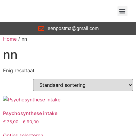
Over Leen Postma
leenpostma@gmail.com
Home
/ nn
nn
Enig resultaat
Psychosynthese intake
€
75,00
-
€
90,00
Opties selecteren